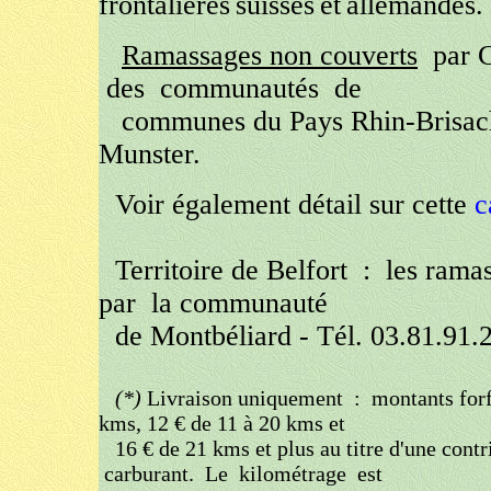
frontalières
suisses
et
allemandes.
Ramassages non couverts
par C
des
communautés
de
communes du
Pays Rhin-Brisach
Munster.
Voir également détail sur cette
c
Territoire de Belfort
:
les ramas
par
la communauté
de Montbéliard - Tél. 03.81.91.
(*)
Livraison uniquement : montants forfa
kms, 12 € de 11 à 20 kms et
16 € de 21 kms et plus au titre d'une contr
carburant. Le kilométrage est