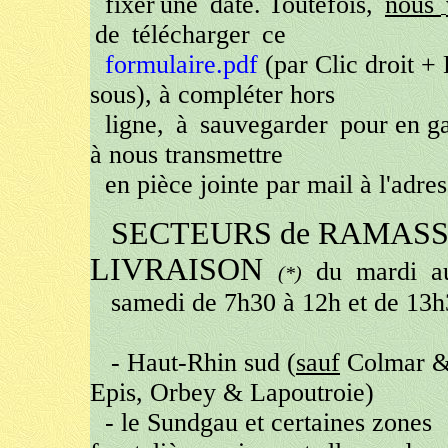
fixer
une
date. Toutefois,
nous
de
télécharger
ce
formulaire.pdf
(par Clic droit + 
sous), à compléter hors
ligne,
à
sauvegarder
pour en g
à nous transmettre
en pièce jointe par mail à l'adres
SECTEURS de RAMASSA
LIVRAISON
du
mardi
a
(*)
samedi de 7h30 à 12h et de 13h3
- Haut-Rhin sud (
sauf
Colmar & 
Epis, Orbey & Lapoutroie)
- le Sundgau et certaines zones