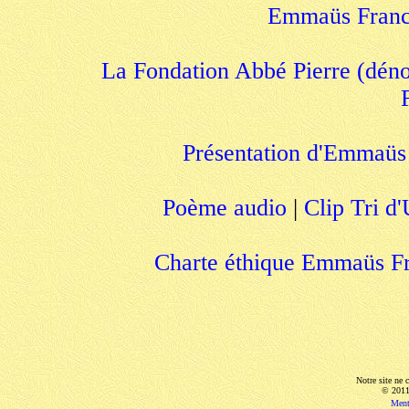
Emmaüs France
La Fondation Abbé Pierre (déno
Présentation d'Emmaüs
Poème audio
|
Clip Tri d
Charte éthique Emmaüs F
Notre site ne 
© 201
Ment